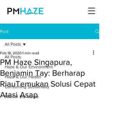
Post
All Posts
Feb 18, 2020
1 min read
All Posts
PM Haze Singapura,
Haze & Our Environment
Benjamin Tay: Berharap
Haze & Our Health
RiauTemukan Solusi Cepat
Consuming Sustainably
Atasi Asap
PMH in the Media